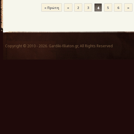
« Πρώτη
«
2
3
4
5
6
»
Copyright © 2010 - 2026. Gardiki-filiaton.gr, All Rights Reserved