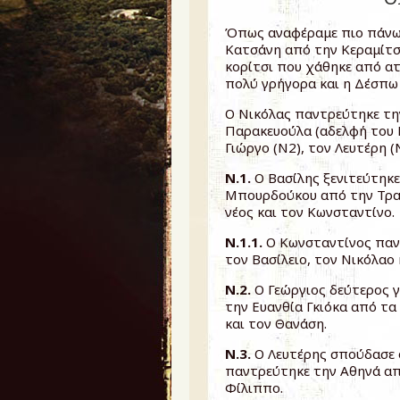
Όπως αναφέραμε πιο πάνω
Κατσάνη από την Κεραμίτσ
κορίτσι που χάθηκε από α
πολύ γρήγορα και η Δέσπω 
Ο Νικόλας παντρεύτηκε τη
Παρακευούλα (αδελφή του 
Γιώργο (Ν2), τον Λευτέρη (
Ν.1.
Ο Βασίλης ξενιτεύτηκε
Μπουρδούκου από την Τραγ
νέος και τον Κωνσταντίνο.
Ν.1.1.
Ο Κωνσταντίνος παν
τον Βασίλειο, τον Νικόλαο 
Ν.2.
Ο Γεώργιος δεύτερος γ
την Ευανθία Γκιόκα από τα
και τον Θανάση.
Ν.3.
Ο Λευτέρης σπούδασε 
παντρεύτηκε την Αθηνά απ
Φίλιππο.