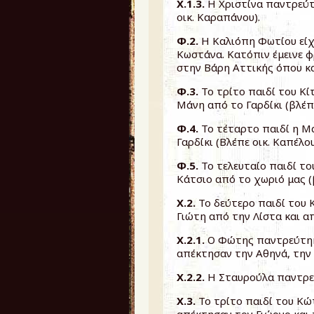
Χ.1.3.
Η Χριστίνα παντρεύτ
οικ. Καραπάνου).
Φ.2.
Η Καλιόπη Φωτίου είχ
Κωστάνα. Κατόπιν έμεινε φ
στην Βάρη Αττικής όπου κα
Φ.3.
Το τρίτο παιδί του Κ
Μάνη από το Γαρδίκι (βλέπε
Φ.4.
Το τέταρτο παιδί η Μ
Γαρδίκι (Βλέπε οικ. Καπέλου
Φ.5.
Το τελευταίο παιδί τ
Κάτσιο από το χωριό μας (
Χ.2.
Το δεύτερο παιδί του
Γιώτη από την Λίστα και α
Χ.2.1.
Ο Φώτης παντρεύτηκ
απέκτησαν την Αθηνά, την 
Χ.2.2.
Η Σταυρούλα παντρε
Χ.3.
Το τρίτο παιδί του Κ