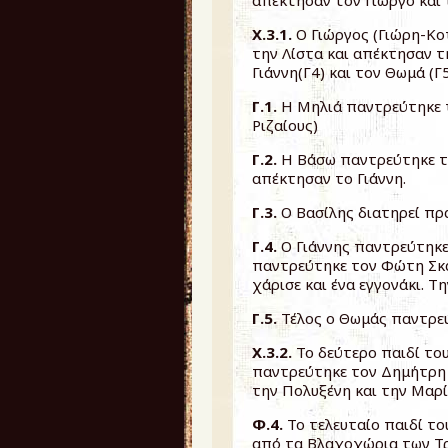
απέκτησαν τον Γιώργο και 
Χ.3.1.
Ο Γιώργος (Γιώρη-Κ
την Λίστα και απέκτησαν τη
Γιάννη(Γ4) και τον Θωμά (Γ5
Γ.1.
Η Μηλιά παντρεύτηκε 
Ριζαίους)
Γ.2.
Η Βάσω παντρεύτηκε το
απέκτησαν το Γιάννη.
Γ.3.
Ο Βασίλης διατηρεί πρ
Γ.4.
Ο Γιάννης παντρεύτηκε
παντρεύτηκε τον Φώτη Σκ
χάρισε και ένα εγγονάκι. Τ
Γ.5.
Τέλος ο Θωμάς παντρεύ
Χ.3.2.
Το δεύτερο παιδί το
παντρεύτηκε τον Δημήτρη 
την Πολυξένη και την Μαρία
Φ.4.
Το τελευταίο παιδί τ
από τα Βλαχοχώρια των Τρ