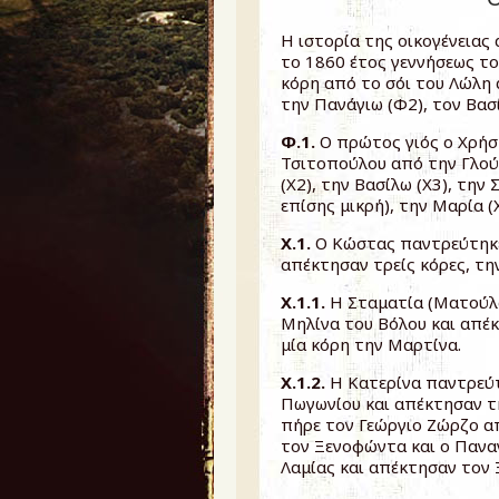
Η ιστορία της οικογένειας 
το 1860 έτος γεννήσεως τ
κόρη από το σόι του Λώλη 
την Πανάγιω (Φ2), τον Βασί
Φ.1.
Ο πρώτος γιός ο Χρήσ
Τσιτοπούλου από την Γλού
(Χ2), την Βασίλω (Χ3), την
επίσης μικρή), την Μαρία (Χ
Χ.1.
Ο Κώστας παντρεύτηκε
απέκτησαν τρείς κόρες, την
Χ.1.1.
Η Σταματία (Ματούλ
Μηλίνα του Βόλου και απέκ
μία κόρη την Μαρτίνα.
Χ.1.2.
Η Κατερίνα παντρεύ
Πωγωνίου και απέκτησαν τ
πήρε τον Γεώργιο Ζώρζο α
τον Ξενοφώντα και ο Πανα
Λαμίας και απέκτησαν τον 