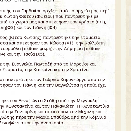
αυτής του Γαρδικίου αρχίζει από τα αρχεία μας περί
ου Κώτση Φώτου (Φωτίου) που παντρεύτηκε με
από το χωριό μας και απέκτησαν τον Χρήστο (Φ1),
λη(Φ3) και τον Γιάννη (Φ4).
τος (Κίτσο Κώτσης) παντρεύτηκε την Σταματία
στα και απέκτησαν τον Κώστα (Χ1), την Καλλιόπη
 Σταυρούλα (πέθανε μικρή), την Δήμητρα (πέθανε
4) και την Τασία (Χ5).
 την Ευαγγελία Πανταζή από το Μαρούσι και
 Σταματία, την Κατερίνα και την Χριστίνα.
α) παντρεύτηκε τον Γεώργιο Χαμογεώργο από την
τησαν τον Γιάννη κατ την Βαγγελίτσα η οποία έχει
τηκε τον Ξενοφώντα Στάθη από την Μέγγουλη
ην Κωνσταντίνα και τον Παναγιώτη. Η Κωνσταντίνα
πό την Σαντορίνη και απέκτησαν τον Μιχάλη και
γιώτης πήρε την Μαρία Σπαθάρα από την Κόμνινα
Ξενοφώντα και την Αναστασία.