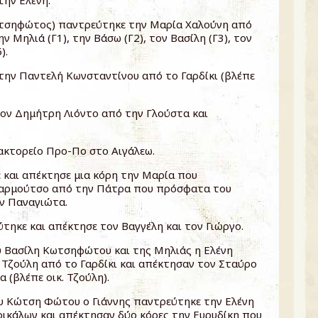
την Ελένη.
οτσηφώτος) παντρεύτηκε την Μαρία Χαλούνη από
ν Μηλιά (Γ1), την Βάσω (Γ2), τον Βασίλη (Γ3), τον
).
την Παντελή Κωνσταντίνου από το Γαρδίκι (βλέπε
ν Δημήτρη Λιόντο από την Γλούστα και
ακτορείο Προ-Πο στο Αιγάλεω.
 και απέκτησε μια κόρη την Μαρία που
αρμούτσο από την Πάτρα που πρόσφατα του
ην Παναγιώτα.
τηκε και απέκτησε τον Βαγγέλη και τον Γιώργο.
υ Βασίλη Κωτσηφώτου και της Μηλιάς η Ελένη
Τζούλη από το Γαρδίκι και απέκτησαν τον Σταύρο
 (βλέπε οικ. Τζούλη).
ου Κώτση Φώτου ο Γιάννης παντρεύτηκε την Ελένη
ικάλων και απέκτησαν δύο κόρες την Ευρυδίκη που