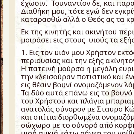
έχωσιν. Τουναντίον δε, και παρ
Διαθήκη μου, τότε εγώ δεν εγκρί
καταρασθώ αλλά ο Θεός ας τα κρ
Εκ της κινητής και ακινήτου περ
μοιράσει εις στους υιούς τα εξή
1. Εις τον υιόν μου Χρήστον εκτό
περιουσίας και την εξής ακίνητο
Η πατεινή μούρσα η μεγάλη ευρι
την κλεισούραν ποτιστικό και έ
εις θέσιν βουνί ονομαζόμενον λ
Τα δύο αυτά επάνω εις το βουνό
του Χρήστου και πλάγια μπαρι
ανατολάς σύνορον με Σταυρο Κώ
και σπίτια διορθωμένα ονομαζόμ
σώχωρο με το σύνορό από κορφή
μισή συκιά κάτω ράγκη του γρίβ