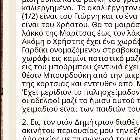
καλιεργημένο. Το ακαλιέργητον 
(1/2) είναι του Γιώργη και το ένα 
είναι του Χρήστου. Θα το μοιρά
λάκκο της Μαρίτσας έως τον λάκ
Ακόμη ο Χρήστπς έχει ένα χωράφι
Γαρδίκι ονομαζόμενον στραβοκαρ
χωράφι εις καμίνι ποτιστικό μα
εις του μπούρμπου ζεντινιά έχει
θέσιν Μπουρδούκη από την μικρ
της κορτσιάς και εντευθεν από
Έχει μερίδιον το παληοχείμαδον,
οι αδελφοί μαζί το ήμισυ αυτού 
χειμαδιού είναι των παιδιών το
2. Εις τον υιόν Δημήτριον διαθέτ
ακινήτου περιουσίας μου την εξ
Δύο οικίας με τα σώχωρά τους κ