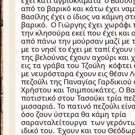
έχει κάτι αγριοκλίματα ο Βασίλ
από το βαρικό και κάτω έχει να
Βασίλης έχει ο ίδιος να κάμνη σ
βαρικό. Ο Γιώργης έχει χωράφι π
την κλησούρα εκεί που έχει και 
από πάνω την μούρσαν μαζί με τ
με το νησί το έχει με ταπί έχουν 
της βελούνας έχουν αχούρι και
εις τα γράβα του Τζούλη κόφτε
με νευρόσταρα έχουν εις θέσιν 
πεζούλι της Παναγίας Γαρδικιού
Χρήστου και Τσιμπουκάτες. Ο Βα
ποτιστικό στου Τασούκι τρία πεζ
μισσαριά. Το πατινό πεζούλι είν
όσο ζουν ύστερα θα κάμη τρία
σαρανταλείτουργα των γερόντων
ιδικό του. Έχουν και του Θεόδω