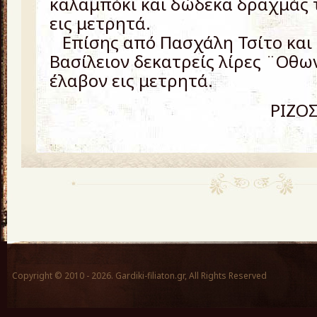
καλαμπόκι και δώδεκα δραχμάς 
εις μετρητά.
Επίσης από Πασχάλη Τσίτο και 
Βασίλειον δεκατρείς λίρες ¨Οθω
έλαβον εις μετρητά.
ΡΙΖΟΣ ΚΩΤ
Copyright © 2010 - 2026. Gardiki-filiaton.gr, All Rights Reserved