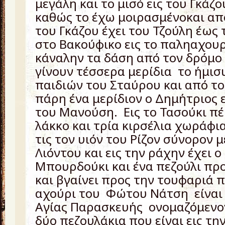
μεγάλη και το μισό εις του Γκάζο
καθώς το έχω μοιρασμένοκαι α
του Γκάζου έχει του Τζούλη έως
στο Βακούφικο εις το παληαχουρ
κάναλην τα δάση από τον δρόμ
γίνουν τέσσερα μερίδια το ήμισ
παιδιών του Σταύρου και από το
πάρη ένα μερίδιον ο Δημήτριος 
του Μανούση. Εις το Τασούκι πέ
λάκκο και τρία κιρσέλια χωράφια
τις τον υιόν του Ρίζον σύνορον 
Λιόντου και εις την ράχην έχει ο
Μπουρδούκι και ένα πεζούλι πρ
και βγαίνει προς την τουφαριά π
αχούρι του Φώτου Νάτση είναι 
Αγίας Παρασκευής ονομαζόμενον
δύο πεζουλάκια που είναι εις τη