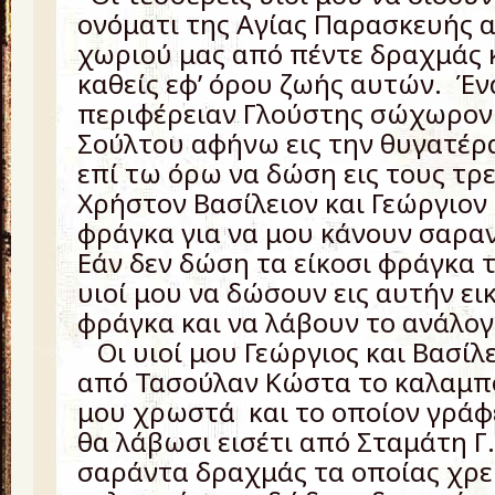
ονόματι της Αγίας Παρασκευής 
χωριού μας από πέντε δραχμάς κ
καθείς εφ’ όρου ζωής αυτών. Έν
περιφέρειαν Γλούστης σώχωρον
Σούλτου αφήνω εις την θυγατέρ
επί τω όρω να δώση εις τους τρε
Χρήστον Βασίλειον και Γεώργιον 
φράγκα για να μου κάνουν σαρα
Εάν δεν δώση τα είκοσι φράγκα τ
υιοί μου να δώσουν εις αυτήν ει
φράγκα και να λάβουν το ανάλο
Οι υιοί μου Γεώργιος και Βασίλ
από Τασούλαν Κώστα το καλαμπό
μου χρωστά και το οποίον γράφε
θα λάβωσι εισέτι από Σταμάτη Γ
σαράντα δραχμάς τα οποίας χρ