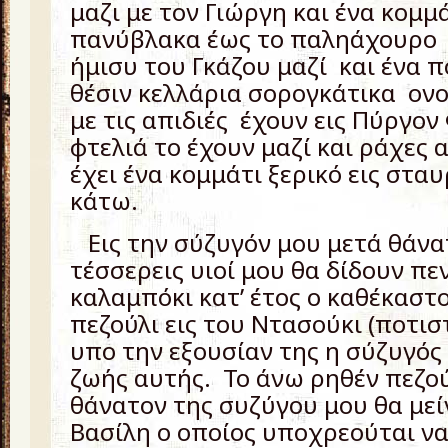
μαζι με τον Γιώργη και ένα κομμ
πανύβλακα έως το παληάχουρο 
ήμισυ του Γκάζου μαζί και ένα π
θέσιν κελλάρια σορογκάτικα ον
με τις απιδιές έχουν εις Πύργον
φτελιά το έχουν μαζί και ράχες
έχει ένα κομμάτι ξερικό εις στα
κάτω.
Εις την σύζυγόν μου μετά θάνα
τέσσερεις υιοί μου θα δίδουν πε
καλαμπόκι κατ’ έτος ο καθέκαστ
πεζούλι εις του Ντασούκι (ποτιστ
υπο την εξουσίαν της η σύζυγός
ζωής αυτής. Το άνω ρηθέν πεζού
θάνατον της συζύγου μου θα μείν
Βασίλη ο οποίος υποχρεούται να