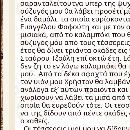
σαρανταλείτουτγα υπερ της ψυχ
σύζυγός μου θα λάβει προσέτι μ
ένα δαμάλι τα οποία ευρίσκονται
Ευαγγέλου Φαφούτη και με τον ο
μισιακά, από το καλαμπόκι που 
σύζυγός μου από τους τέσσερεις
έτος θα δίνει τριάντα οκάδες εις
Σταύρου Τζούλη επί οκτώ έτη. Ε
δεν ζη το εν λόγω καλαμπόκι θα τ
μου. Από τα δέκα σφαχτά που έ
τον υιόν μου Χρήστον θα λαμβάν
ανάλογα εξ’ αυτών προιόντα και
χωρίσουν να λάβει τα μισά από 
οποία θα ευρεθούν τότε. Οι τεσσ
να της δίδουν από πέντε οκάδες 
ο καθείς.
Οι τέσσερεις υιοί μου να δίδουν 