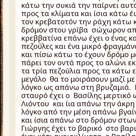
κάτω την συκιά την παίρνει αυτό
προς τα κλίματα και ίσια κάτω έ
τον κρεβατοτόν την ράχη κάτω κ
δρόμον στου γρίβα σώχωρον απ
κρεββατίνα επάνω έχει ο ένας κ
πεζούλες και ένα μικρό φραγμάνο
και πίσω κάτω το έχουν δρόμο μ
πάρει τον οντά προς το αλώνι ε
τα τρία πεζούλια προς τα κάτω 
μεγάλο θα το μοιράσουν μαζί με 
λόγκο ως απάνω στη βρυζαμιά. Ε
σταυρό έχει ο Βασίλης μερτικό 
Λιόντου και ίια απάνω την άκρη
λόγκο από την μέση απάνω βγαίν
και ίσια απάνω στο δρόμον στω
Γιώργης έχει το βαρικό στο βαρ