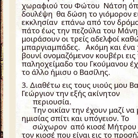
χωραφιού του Φώτου Νάτση όπο
δουλέψη θα δώση το γιόμορον ε
εκκλησίαν επάνω από τον δρόμο
πάτο έως την πεζούλα του Μάνη
μοιράσουν οι τρείς αδελφοί καθώ
μπαργιαμπάδες. Ακόμη και ένα 
βουνί ονομαζόμενον κουβέρι εις
παληοχείμαδο του Γκούμανου έχε
το άλλο ήμισυ ο Βασίλης.
3. Διαθέτω εις τους υιούς μου Βα
Γεώργιον την εξής ακίνητον
περιουσία.
Την οικίαν την έχουν μαζί να 
ημισίας σπίτι και υπόγειον. Το
σώχωρον από κιοσέ Μήτρου έ
τον κιοσέ που είναι εις το προσή