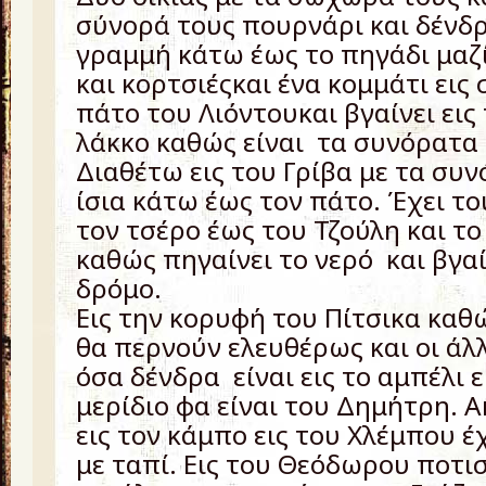
σύνορά τους πουρνάρι και δένδρ
γραμμή κάτω έως το πηγάδι μαζ
και κορτσιέςκαι ένα κομμάτι εις
πάτο του Λιόντουκαι βγαίνει εις
λάκκο καθώς είναι τα συνόρατα
Διαθέτω εις του Γρίβα με τα συ
ίσια κάτω έως τον πάτο. Έχει το
τον τσέρο έως του Τζούλη και τ
καθώς πηγαίνει το νερό και βγαίν
δρόμο.
Εις την κορυφή του Πίτσικα καθώ
θα περνούν ελευθέρως και οι άλ
όσα δένδρα είναι εις το αμπέλι ε
μερίδιο φα είναι του Δημήτρη. 
εις τον κάμπο εις του Χλέμπου έ
με ταπί. Εις του Θεόδωρου ποτι